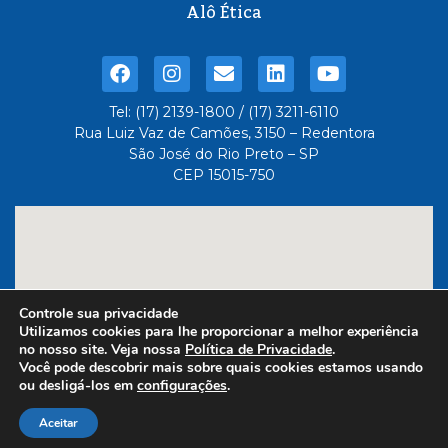
Alô Ética
Tel: (17) 2139-1800 / (17) 3211-6110
Rua Luiz Vaz de Camões, 3150 – Redentora
São José do Rio Preto – SP
CEP 15015-750
Controle sua privacidade
Utilizamos cookies para lhe proporcionar a melhor experiência
no nosso site. Veja nossa
Política de Privacidade
.
Você pode descobrir mais sobre quais cookies estamos usando
ou desligá-los em
configurações
.
Feito com
- Administrado
por 6três Comunicação
Aceitar
Dot Comunicação