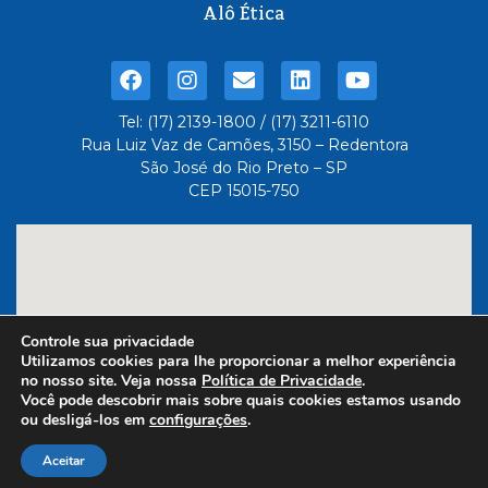
Alô Ética
Tel: (17) 2139-1800 / (17) 3211-6110
Rua Luiz Vaz de Camões, 3150 – Redentora
São José do Rio Preto – SP
CEP 15015-750
Controle sua privacidade
Utilizamos cookies para lhe proporcionar a melhor experiência
no nosso site. Veja nossa
Política de Privacidade
.
Você pode descobrir mais sobre quais cookies estamos usando
ou desligá-los em
configurações
.
Feito com
- Administrado
por 6três Comunicação
Aceitar
Dot Comunicação