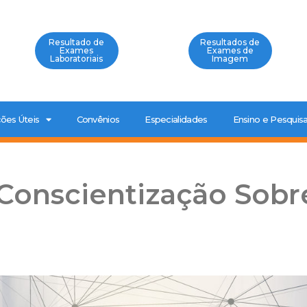
Resultado de
Resultados de
Exames
Exames de
Laboratoriais
Imagem
ões Úteis
Convênios
Especialidades
Ensino e Pesquis
Conscientização Sobr