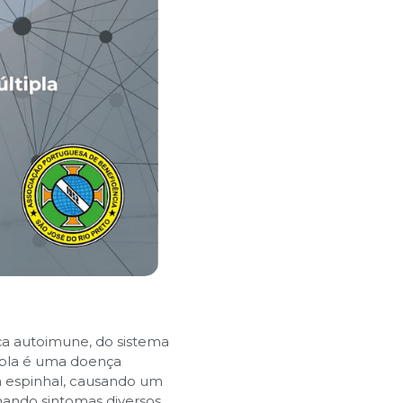
ça autoimune, do sistema
ipla é uma doença
la espinhal, causando um
nando sintomas diversos,