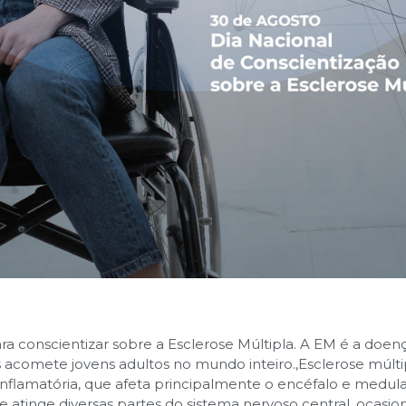
a conscientizar sobre a Esclerose Múltipla. A EM é a doen
s acomete jovens adultos no mundo inteiro.
,
Esclerose múlt
, inflamatória, que afeta principalmente o encéfalo e medu
e atinge diversas partes do sistema nervoso central, ocasio