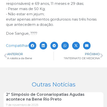
responsáveis) e 69 anos, 11 meses e 29 dias;
• Pesar mais de 50 Kg;
• Não estar em jejum;
evitar apenas alimentos gordurosos nas três horas
que antecedem a doação.
Doe Sangue, ?️?️??️
Compatilhar
ANTERIOR
PRÓXIMO
A robótica da Bene
?INTERNATO DE MEDICINA
Outras Notícias
2º Simpósio de Coronariopatias Agudas
acontece na Bene Rio Preto
7 de novembro de 2025