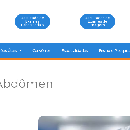
Resultado de
Resultados de
Exames
Exames de
Laboratoriais
Imagem
ões Úteis
Convênios
Especialidades
Ensino e Pesquis
 Abdômen