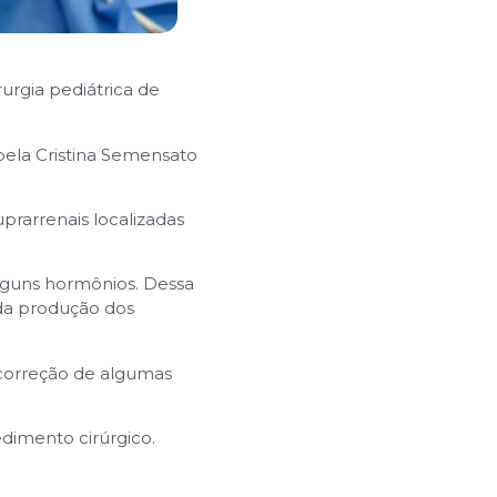
urgia pediátrica de
bela Cristina Semensato
prarrenais localizadas
lguns hormônios. Dessa
da produção dos
 correção de algumas
edimento cirúrgico.