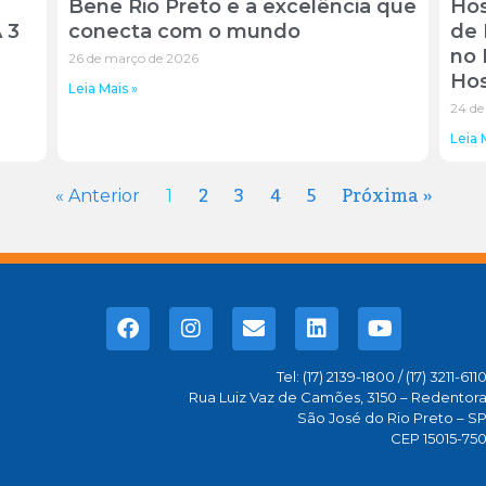
Bene Rio Preto e a excelência que
Hos
 3
conecta com o mundo
de 
no 
26 de março de 2026
Hos
Leia Mais »
24 de
Leia 
2
3
4
5
Próxima »
« Anterior
1
Tel: (17) 2139-1800 / (17) 3211-611
Rua Luiz Vaz de Camões, 3150 – Redentor
São José do Rio Preto – S
CEP 15015-75