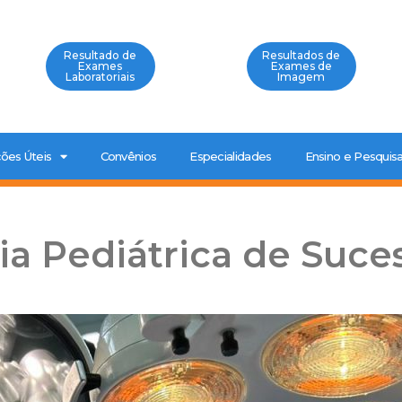
Resultado de
Resultados de
Exames
Exames de
Laboratoriais
Imagem
ões Úteis
Convênios
Especialidades
Ensino e Pesquis
ia Pediátrica de Suce