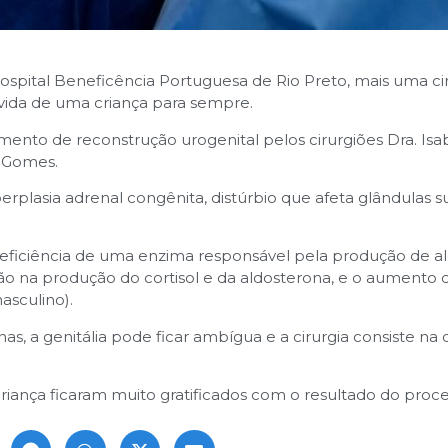
ospital Beneficência Portuguesa de Rio Preto, mais uma cir
 vida de uma criança para sempre.
mento de reconstrução urogenital pelos cirurgiões Dra. Isa
s Gomes.
rplasia adrenal congênita, distúrbio que afeta glândulas su
deficiência de uma enzima responsável pela produção de a
o na produção do cortisol e da aldosterona, e o aumento 
sculino).
, a genitália pode ficar ambígua e a cirurgia consiste na
riança ficaram muito gratificados com o resultado do proc