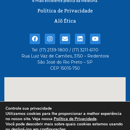
e mais excelente pratica da Medicina.
Política de Privacidade
Alô Ética
Tel: (17) 2139-1800 / (17) 3211-6110
Rua Luiz Vaz de Camões, 3150 – Redentora
São José do Rio Preto – SP
CEP 15015-750
Controle sua privacidade
Utilizamos cookies para lhe proporcionar a melhor experiência
no nosso site. Veja nossa
Política de Privacidade
.
Você pode descobrir mais sobre quais cookies estamos usando
ou desligá-los em
configurações
.