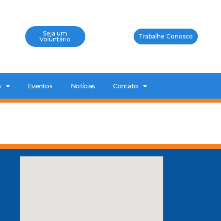
Seja um
Trabalhe Conosco
Voluntário
a
Eventos
Notícias
Contato
0
a
P