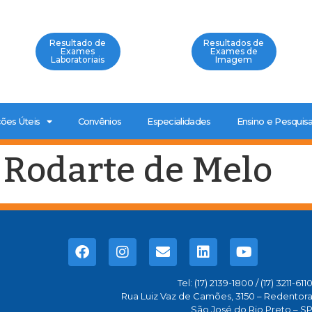
Resultado de
Resultados de
Exames
Exames de
Laboratoriais
Imagem
ões Úteis
Convênios
Especialidades
Ensino e Pesquis
 Rodarte de Melo
Tel: (17) 2139-1800 / (17) 3211-611
Rua Luiz Vaz de Camões, 3150 – Redentor
São José do Rio Preto – S