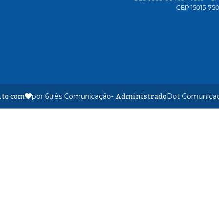
CEP 15015-75
ito com
- Administrado
por 6três Comunicação
Dot Comunica