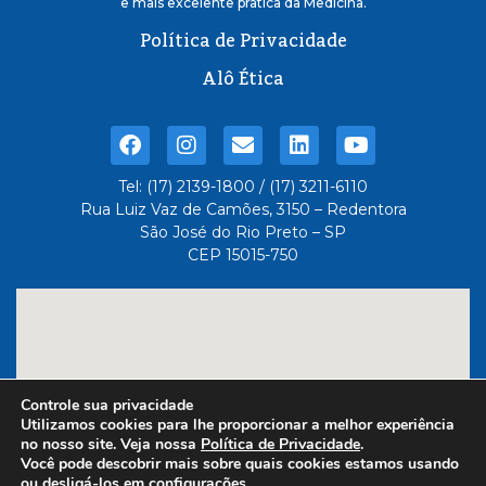
e mais excelente pratica da Medicina.
Política de Privacidade
Alô Ética
Tel: (17) 2139-1800 / (17) 3211-6110
Rua Luiz Vaz de Camões, 3150 – Redentora
São José do Rio Preto – SP
CEP 15015-750
Controle sua privacidade
Utilizamos cookies para lhe proporcionar a melhor experiência
no nosso site. Veja nossa
Política de Privacidade
.
Você pode descobrir mais sobre quais cookies estamos usando
ou desligá-los em
configurações
.