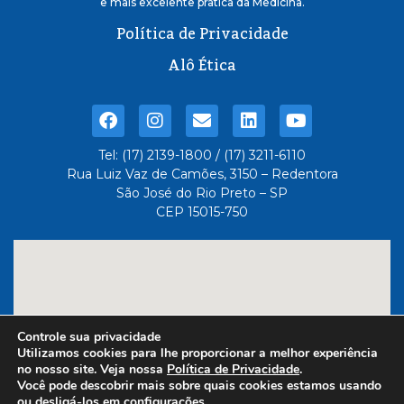
e mais excelente pratica da Medicina.
Política de Privacidade
Alô Ética
Tel: (17) 2139-1800 / (17) 3211-6110
Rua Luiz Vaz de Camões, 3150 – Redentora
São José do Rio Preto – SP
CEP 15015-750
Controle sua privacidade
Utilizamos cookies para lhe proporcionar a melhor experiência
no nosso site. Veja nossa
Política de Privacidade
.
Você pode descobrir mais sobre quais cookies estamos usando
ou desligá-los em
configurações
.