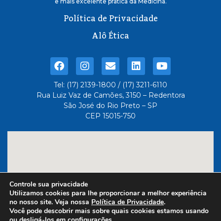
e mais excelente pratica da Medicina.
Política de Privacidade
Alô Ética
Tel: (17) 2139-1800 / (17) 3211-6110
Rua Luiz Vaz de Camões, 3150 – Redentora
São José do Rio Preto – SP
CEP 15015-750
Controle sua privacidade
Utilizamos cookies para lhe proporcionar a melhor experiência
no nosso site. Veja nossa
Política de Privacidade
.
Você pode descobrir mais sobre quais cookies estamos usando
ou desligá-los em
configurações
.