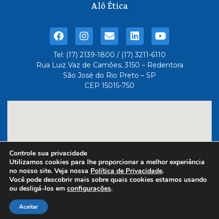
Alô Ética
Tel: (17) 2139-1800 / (17) 3211-6110
Rua Luiz Vaz de Camões, 3150 – Redentora
São José do Rio Preto – SP
CEP 15015-750
Controle sua privacidade
Utilizamos cookies para lhe proporcionar a melhor experiência
no nosso site. Veja nossa
Política de Privacidade
.
Você pode descobrir mais sobre quais cookies estamos usando
ou desligá-los em
configurações
.
Feito com
- Administrado
por 6três Comunicação
Aceitar
Dot Comunicação