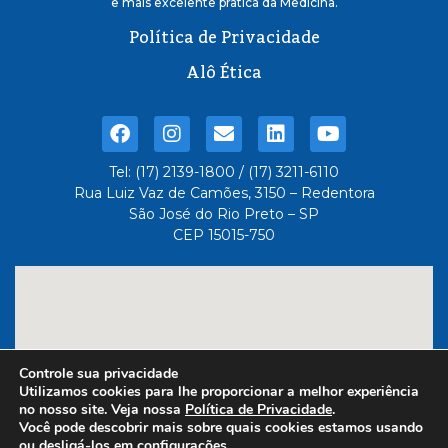
e mais excelente pratica da Medicina.
Política de Privacidade
Alô Ética
Tel: (17) 2139-1800 / (17) 3211-6110
Rua Luiz Vaz de Camões, 3150 – Redentora
São José do Rio Preto – SP
CEP 15015-750
Controle sua privacidade
Utilizamos cookies para lhe proporcionar a melhor experiência
no nosso site. Veja nossa
Política de Privacidade
.
Você pode descobrir mais sobre quais cookies estamos usando
ou desligá-los em
configurações
.