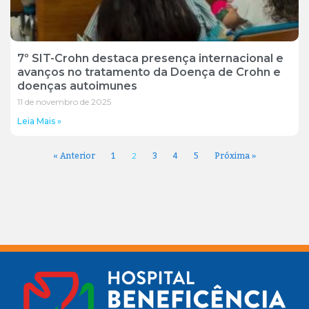
7º SIT-Crohn destaca presença internacional e
avanços no tratamento da Doença de Crohn e
doenças autoimunes
11 de novembro de 2025
Leia Mais »
« Anterior
1
3
4
5
Próxima »
2