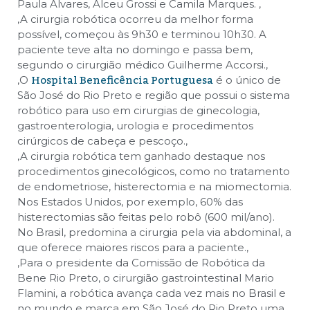
Paula Alvares, Alceu Grossi e Camila Marques.
,
,
A cirurgia robótica ocorreu da melhor forma
possível, começou às 9h30 e terminou 10h30. A
paciente teve alta no domingo e passa bem,
segundo o cirurgião médico Guilherme Accorsi.
,
Hospital Beneficência Portuguesa
,
O
é o único de
São José do Rio Preto e região que possui o sistema
robótico para uso em cirurgias de ginecologia,
gastroenterologia, urologia e procedimentos
cirúrgicos de cabeça e pescoço.
,
,
A cirurgia robótica tem ganhado destaque nos
procedimentos ginecológicos, como no tratamento
de endometriose, histerectomia e na miomectomia.
Nos Estados Unidos, por exemplo, 60% das
histerectomias são feitas pelo robô (600 mil/ano).
No Brasil, predomina a cirurgia pela via abdominal, a
que oferece maiores riscos para a paciente.
,
,
Para o presidente da Comissão de Robótica da
Bene Rio Preto, o cirurgião gastrointestinal Mario
Flamini, a robótica avança cada vez mais no Brasil e
no mundo e marca em São José do Rio Preto uma