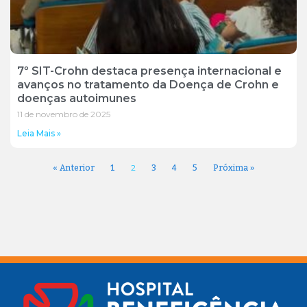
7º SIT-Crohn destaca presença internacional e
avanços no tratamento da Doença de Crohn e
doenças autoimunes
11 de novembro de 2025
Leia Mais »
« Anterior
1
3
4
5
Próxima »
2