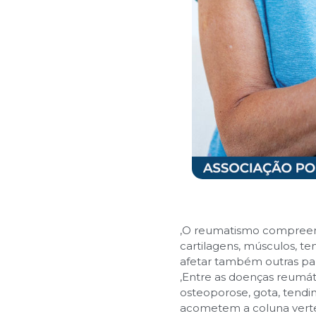
,
O reumatismo compreende
cartilagens, músculos, t
afetar também outras part
,
Entre as doenças reumáti
osteoporose, gota, tendin
acometem a coluna verte