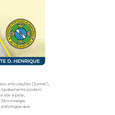
articulações (“juntas”),
das tardiamente podem
e até a pele.
,
fibromialgia,
s patologias que