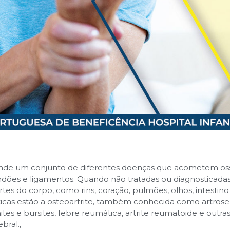
 um conjunto de diferentes doenças que acometem ossos, 
endões e ligamentos. Quando não tratadas ou diagnostica
es do corpo, como rins, coração, pulmões, olhos, intestino 
cas estão a osteoartrite, também conhecida como artrose, 
ites e bursites, febre reumática, artrite reumatoide e outra
bral.
,