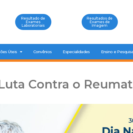
Resultado de
Resultados de
Exames
Exames de
Laboratoriais
Imagem
ões Úteis
Convênios
Especialidades
Ensino e Pesquis
 Luta Contra o Reuma