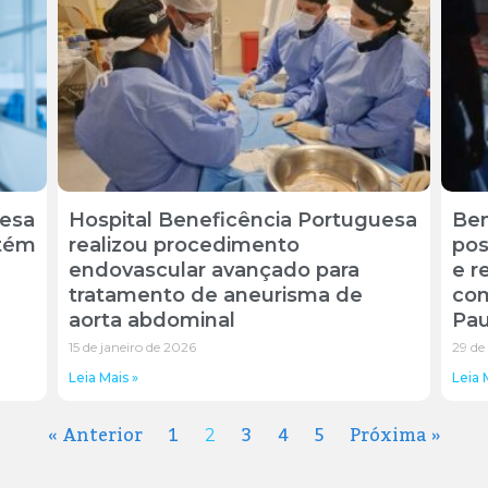
uesa
Hospital Beneficência Portuguesa
Ben
ntém
realizou procedimento
pos
endovascular avançado para
e r
tratamento de aneurisma de
com
aorta abdominal
Pau
15 de janeiro de 2026
29 de
Leia Mais »
Leia 
« Anterior
1
3
4
5
Próxima »
2