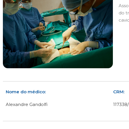
Asso
do t
cavi
Nome do médico:
CRM:
Alexandre Gandolfi
117338