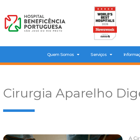
Quem Somos
Serviços
Informaç
Cirurgia Aparelho Dig
A Ci