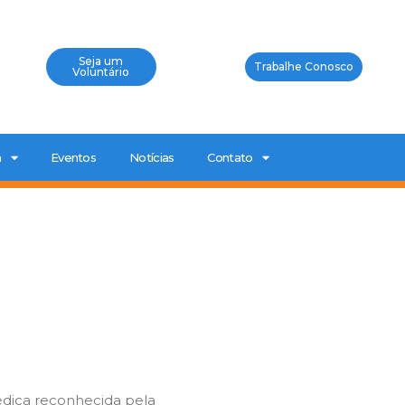
Seja um
Trabalhe Conosco
Voluntário
a
Eventos
Notícias
Contato
édica reconhecida pela