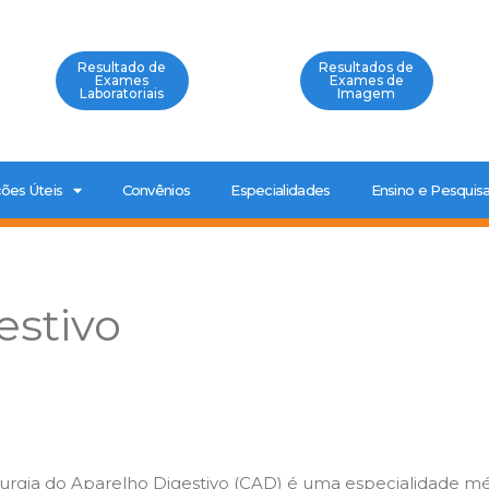
Resultado de
Resultados de
Exames
Exames de
Laboratoriais
Imagem
ões Úteis
Convênios
Especialidades
Ensino e Pesquis
estivo
rurgia do Aparelho Digestivo (CAD) é uma especialidade m