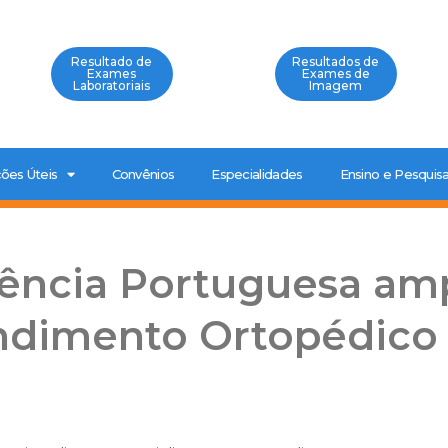
Resultado de
Resultados de
Exames
Exames de
Laboratoriais
Imagem
ões Úteis
Convênios
Especialidades
Ensino e Pesquis
cência Portuguesa amp
ndimento Ortopédico