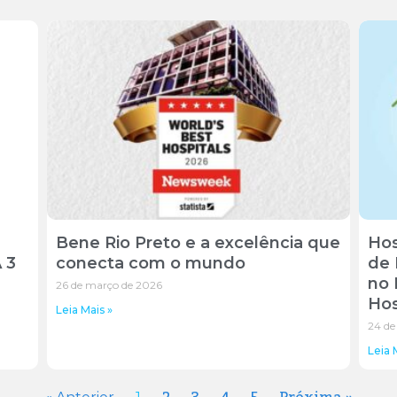
Bene Rio Preto e a excelência que
Hos
 3
conecta com o mundo
de 
no 
26 de março de 2026
Hos
Leia Mais »
24 de
Leia 