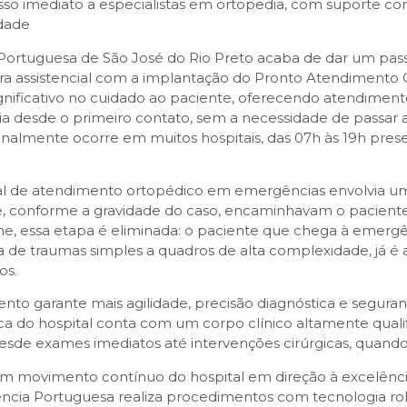
sso imediato a especialistas em ortopedia, com suporte c
idade
 Portuguesa de São José do Rio Preto acaba de dar um pas
ra assistencial com a implantação do Pronto Atendimento Or
nificativo no cuidado ao paciente, oferecendo atendiment
ia desde o primeiro contato, sem a necessidade de passar 
onalmente ocorre em muitos hospitais, das 07h às 19h presen
ual de atendimento ortopédico em emergências envolvia um
e, conforme a gravidade do caso, encaminhavam o paciente 
ne, essa etapa é eliminada: o paciente que chega à emerg
ja de traumas simples a quadros de alta complexidade, já é
os.
to garante mais agilidade, precisão diagnóstica e seguran
ca do hospital conta com um corpo clínico altamente quali
desde exames imediatos até intervenções cirúrgicas, quando
um movimento contínuo do hospital em direção à excelência
ência Portuguesa realiza procedimentos com tecnologia rob