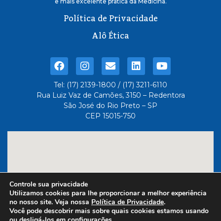
e mais excelente pratica da Medicina.
Política de Privacidade
Alô Ética
Tel: (17) 2139-1800 / (17) 3211-6110
Rua Luiz Vaz de Camões, 3150 – Redentora
São José do Rio Preto – SP
CEP 15015-750
Controle sua privacidade
Utilizamos cookies para lhe proporcionar a melhor experiência
no nosso site. Veja nossa
Política de Privacidade
.
Você pode descobrir mais sobre quais cookies estamos usando
ou desligá-los em
configurações
.