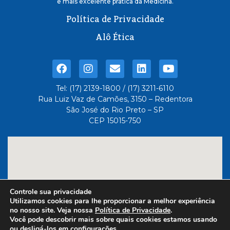
e mais excelente pratica da Medicina.
Política de Privacidade
Alô Ética
Tel: (17) 2139-1800 / (17) 3211-6110
Rua Luiz Vaz de Camões, 3150 – Redentora
São José do Rio Preto – SP
CEP 15015-750
Controle sua privacidade
Utilizamos cookies para lhe proporcionar a melhor experiência
no nosso site. Veja nossa
Política de Privacidade
.
Você pode descobrir mais sobre quais cookies estamos usando
ou desligá-los em
configurações
.