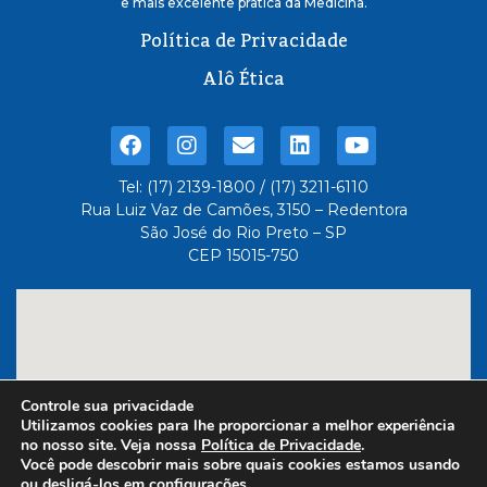
e mais excelente pratica da Medicina.
Política de Privacidade
Alô Ética
Tel: (17) 2139-1800 / (17) 3211-6110
Rua Luiz Vaz de Camões, 3150 – Redentora
São José do Rio Preto – SP
CEP 15015-750
Controle sua privacidade
Utilizamos cookies para lhe proporcionar a melhor experiência
no nosso site. Veja nossa
Política de Privacidade
.
Você pode descobrir mais sobre quais cookies estamos usando
ou desligá-los em
configurações
.