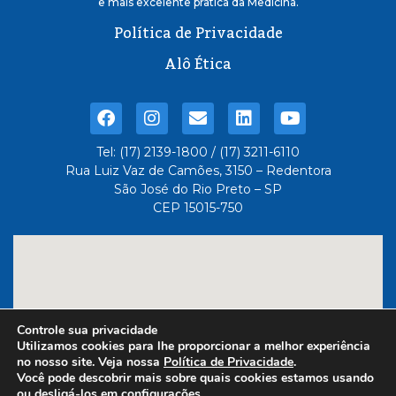
e mais excelente pratica da Medicina.
Política de Privacidade
Alô Ética
Tel: (17) 2139-1800 / (17) 3211-6110
Rua Luiz Vaz de Camões, 3150 – Redentora
São José do Rio Preto – SP
CEP 15015-750
Controle sua privacidade
Utilizamos cookies para lhe proporcionar a melhor experiência
no nosso site. Veja nossa
Política de Privacidade
.
Você pode descobrir mais sobre quais cookies estamos usando
ou desligá-los em
configurações
.