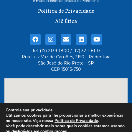
e mais excelente pratica da Medicina.
Política de Privacidade
Alô Ética
Tel: (17) 2139-1800 / (17) 3211-6110
Rua Luiz Vaz de Camões, 3150 – Redentora
São José do Rio Preto – SP
CEP 15015-750
Controle sua privacidade
Utilizamos cookies para lhe proporcionar a melhor experiência
no nosso site. Veja nossa
Política de Privacidade
.
Você pode descobrir mais sobre quais cookies estamos usando
ou desligá-los em
configurações
.