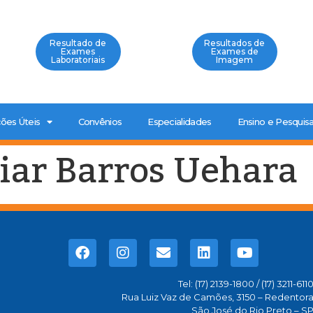
Resultado de
Resultados de
Exames
Exames de
Laboratoriais
Imagem
ões Úteis
Convênios
Especialidades
Ensino e Pesquis
iar Barros Uehara
Tel: (17) 2139-1800 / (17) 3211-611
Rua Luiz Vaz de Camões, 3150 – Redentor
São José do Rio Preto – S