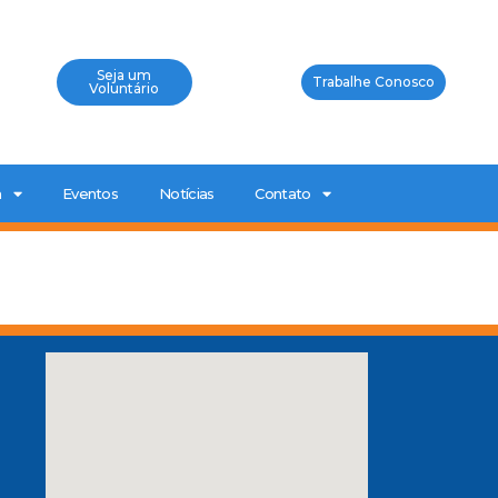
Seja um
Trabalhe Conosco
Voluntário
a
Eventos
Notícias
Contato
0
a
P