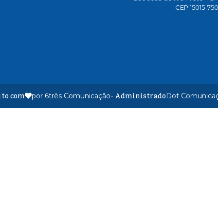
CEP 15015-75
ito com
- Administrado
por 6três Comunicação
Dot Comunica