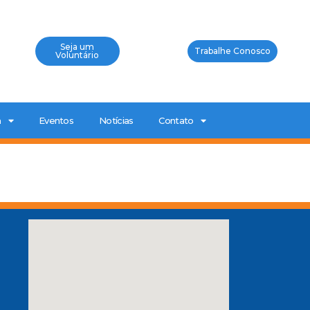
Seja um
Trabalhe Conosco
Voluntário
a
Eventos
Notícias
Contato
0
a
P