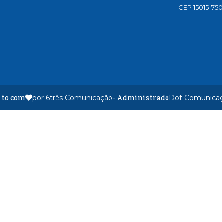
CEP 15015-75
ito com
- Administrado
por 6três Comunicação
Dot Comunica