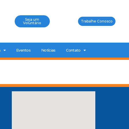
Seja um
Trabalhe Conosco
Voluntário
a
Eventos
Notícias
Contato
0
a
P