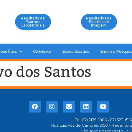
Resultado de
Resultados de
Exames
Exames de
Laboratoriais
Imagem
ões Úteis
Convênios
Especialidades
Ensino e Pesquis
vo dos Santos
Tel: (17) 2139-1800 / (17) 3211-611
Rua Luiz Vaz de Camões, 3150 – Redentor
São José do Rio Preto – S