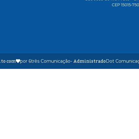
CEP 15015-75
ito com
- Administrado
por 6três Comunicação
Dot Comunica