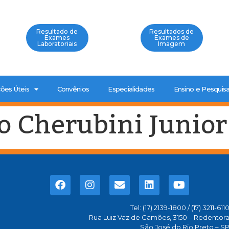
Resultado de
Resultados de
Exames
Exames de
Laboratoriais
Imagem
ões Úteis
Convênios
Especialidades
Ensino e Pesquis
o Cherubini Junior
Tel: (17) 2139-1800 / (17) 3211-611
Rua Luiz Vaz de Camões, 3150 – Redentor
São José do Rio Preto – S