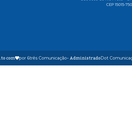
CEP 15015-75
ito com
- Administrado
por 6três Comunicação
Dot Comunica