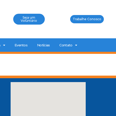
Seja um
Trabalhe Conosco
Voluntário
a
Eventos
Notícias
Contato
0
a
P