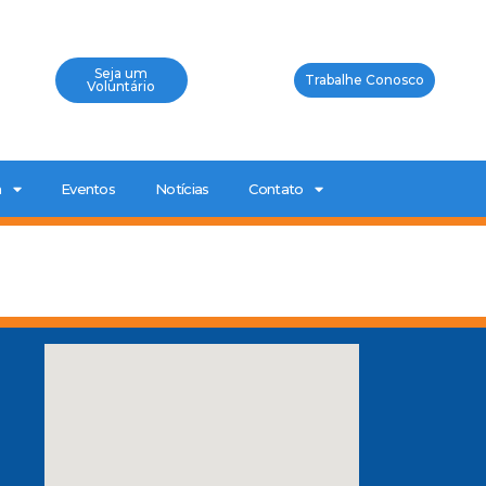
Seja um
Trabalhe Conosco
Voluntário
a
Eventos
Notícias
Contato
0
a
P