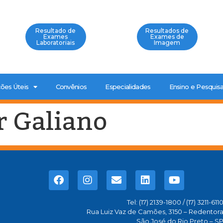
Resultado de
Resultados de
Exames
Exames de
Laboratoriais
Imagem
ões Úteis
Convênios
Especialidades
Ensino e Pesquis
r Galiano
Tel: (17) 2139-1800 / (17) 3211-611
Rua Luiz Vaz de Camões, 3150 – Redentor
São José do Rio Preto – S