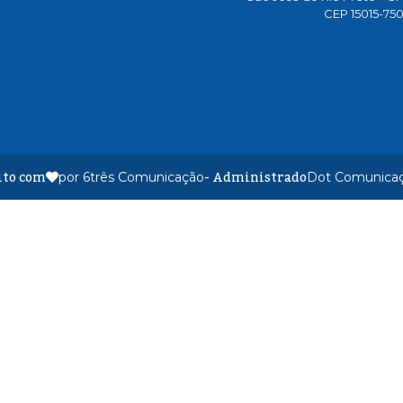
CEP 15015-75
ito com
- Administrado
por 6três Comunicação
Dot Comunica