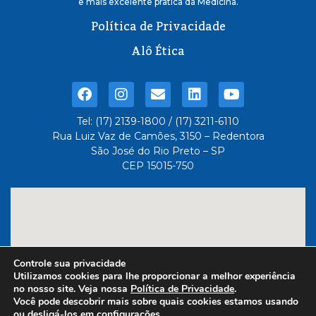
e mais excelente pratica da Medicina.
Política de Privacidade
Alô Ética
Tel: (17) 2139-1800 / (17) 3211-6110
Rua Luiz Vaz de Camões, 3150 – Redentora
São José do Rio Preto – SP
CEP 15015-750
Controle sua privacidade
Utilizamos cookies para lhe proporcionar a melhor experiência
no nosso site. Veja nossa
Política de Privacidade
.
Você pode descobrir mais sobre quais cookies estamos usando
ou desligá-los em
configurações
.