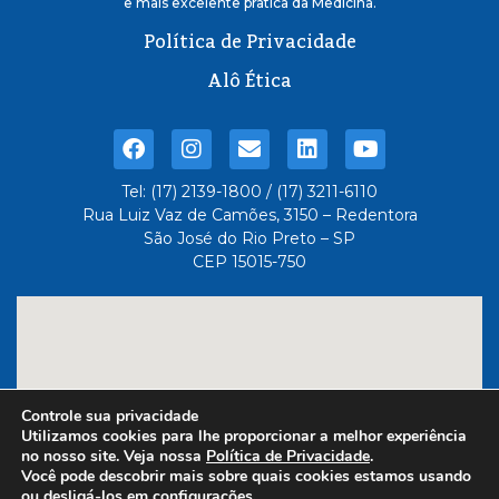
e mais excelente pratica da Medicina.
Política de Privacidade
Alô Ética
Tel: (17) 2139-1800 / (17) 3211-6110
Rua Luiz Vaz de Camões, 3150 – Redentora
São José do Rio Preto – SP
CEP 15015-750
Controle sua privacidade
Utilizamos cookies para lhe proporcionar a melhor experiência
no nosso site. Veja nossa
Política de Privacidade
.
Você pode descobrir mais sobre quais cookies estamos usando
ou desligá-los em
configurações
.