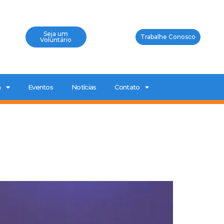
Seja um
Trabalhe Conosco
Voluntário
a
Eventos
Notícias
Contato