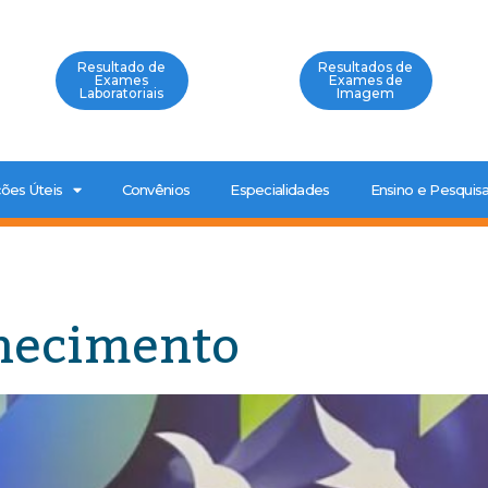
Resultado de
Resultados de
Exames
Exames de
Laboratoriais
Imagem
ões Úteis
Convênios
Especialidades
Ensino e Pesquis
hecimento