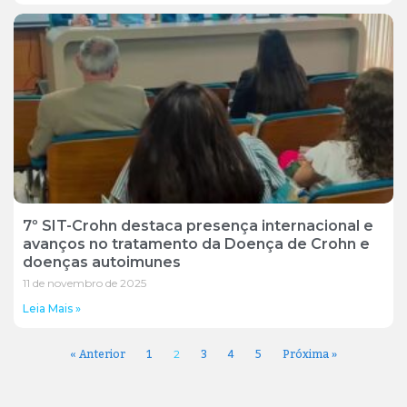
7º SIT-Crohn destaca presença internacional e
avanços no tratamento da Doença de Crohn e
doenças autoimunes
11 de novembro de 2025
Leia Mais »
« Anterior
1
3
4
5
Próxima »
2