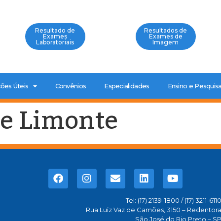
Resultado de
Resultados de
Exames
Exames de
Laboratoriais
Imagem
ões Úteis
Convênios
Especialidades
Ensino e Pesquis
e Limonte
Tel: (17) 2139-1800 / (17) 3211-611
Rua Luiz Vaz de Camões, 3150 – Redentor
São José do Rio Preto – S