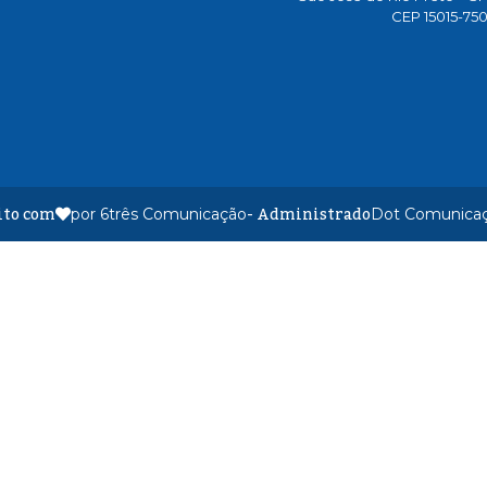
CEP 15015-75
ito com
- Administrado
por 6três Comunicação
Dot Comunica