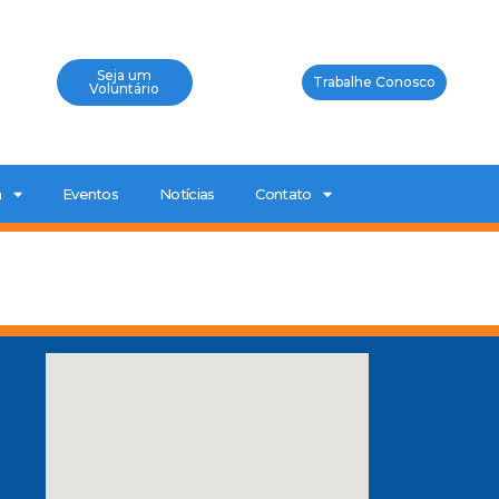
Seja um
Trabalhe Conosco
Voluntário
a
Eventos
Notícias
Contato
0
a
P