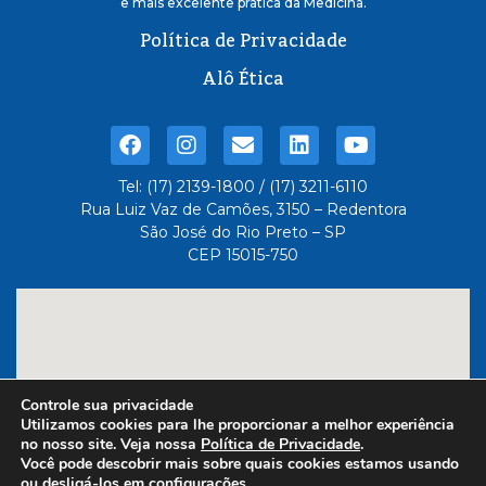
e mais excelente pratica da Medicina.
Política de Privacidade
Alô Ética
Tel: (17) 2139-1800 / (17) 3211-6110
Rua Luiz Vaz de Camões, 3150 – Redentora
São José do Rio Preto – SP
CEP 15015-750
Controle sua privacidade
Utilizamos cookies para lhe proporcionar a melhor experiência
no nosso site. Veja nossa
Política de Privacidade
.
Você pode descobrir mais sobre quais cookies estamos usando
ou desligá-los em
configurações
.