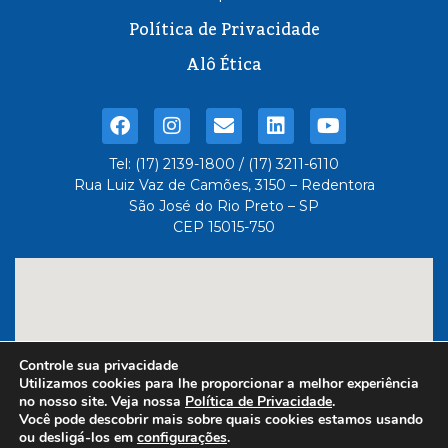
Política de Privacidade
Alô Ética
Tel: (17) 2139-1800 / (17) 3211-6110
Rua Luiz Vaz de Camões, 3150 – Redentora
São José do Rio Preto – SP
CEP 15015-750
Controle sua privacidade
Utilizamos cookies para lhe proporcionar a melhor experiência
no nosso site. Veja nossa
Política de Privacidade
.
Você pode descobrir mais sobre quais cookies estamos usando
ou desligá-los em
configurações
.